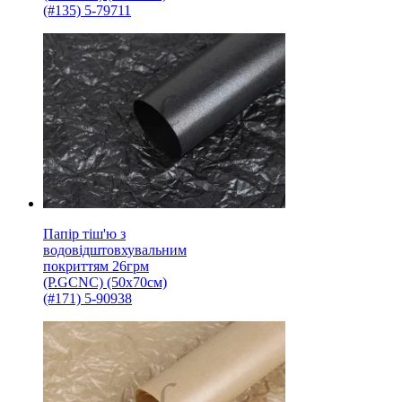
(#135) 5-79711
Папір тіш'ю з
водовідштовхувальним
покриттям 26грм
(P.GCNC) (50x70см)
(#171) 5-90938