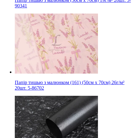
Папір тишью з малюнком (50см х 70см) 19г/м² 20шт. 5-
90341
Папір тишью з малюнком (161) (50см х 70см) 26г/м²
20шт. 5-86702