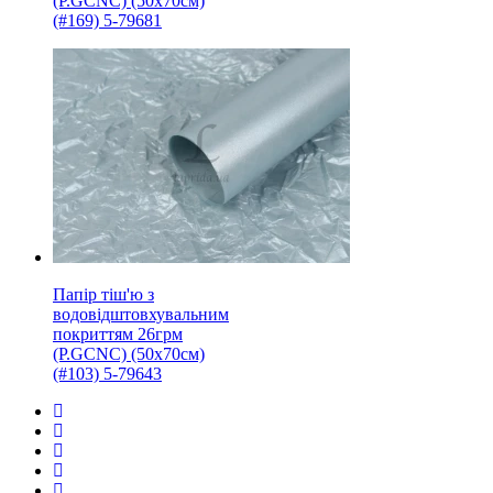
(P.GCNC) (50x70см)
(#169) 5-79681
Папір тіш'ю з
водовідштовхувальним
покриттям 26грм
(P.GCNC) (50x70см)
(#103) 5-79643