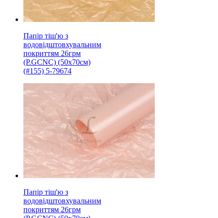
Папір тіш'ю з
водовідштовхувальним
покриттям 26грм
(P.GCNC) (50x70см)
(#155) 5-79674
Папір тіш'ю з
водовідштовхувальним
покриттям 26грм