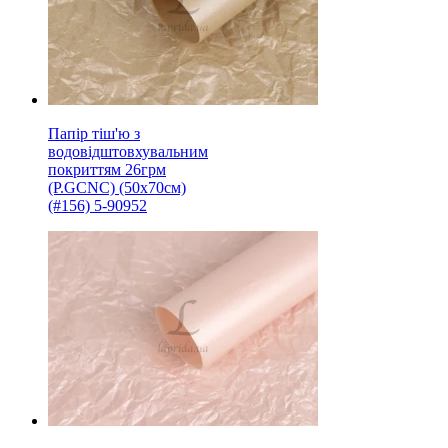
Папір тіш'ю з
водовідштовхувальним
покриттям 26грм
(P.GCNC) (50x70см)
(#156) 5-90952