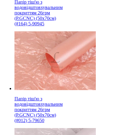
Папір тіш'ю з
водовідштовхувальним
покриттям 26грм
(P.GCNC) (50x70см)
(#164) 5-90945
Папір тіш'ю з
водовідштовхувальним
покриттям 26грм
(P.GCNC) (50x70см)
(#012) 5-79650