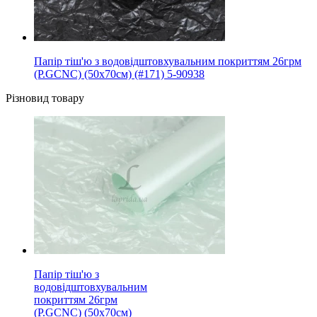
Папір тіш'ю з водовідштовхувальним покриттям 26грм
(P.GCNC) (50x70см) (#171) 5-90938
Різновид товару
Папір тіш'ю з
водовідштовхувальним
покриттям 26грм
(P.GCNC) (50x70см)