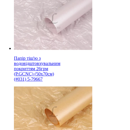
Папір тіш'ю з
водовідштовхувальним
покриттям 26грм
(P.GCNC) (50x70см)
(#031) 5-79667